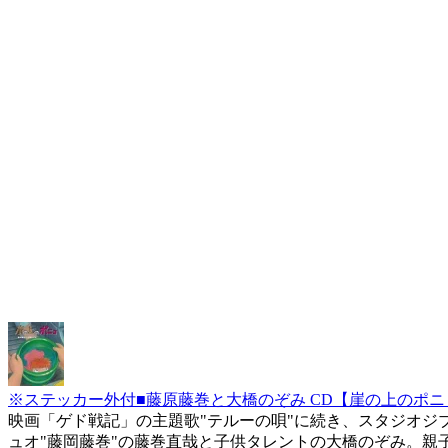
※ステッカー外付■藤原藤巻と大橋のぞみ CD【崖の上のポニョ】 
映画「ゲド戦記」の主題歌"テルーの唄"に続き、スタジオジ
ュオ"藤岡藤巻"の藤巻直哉と子供タレントの大橋のぞみ。