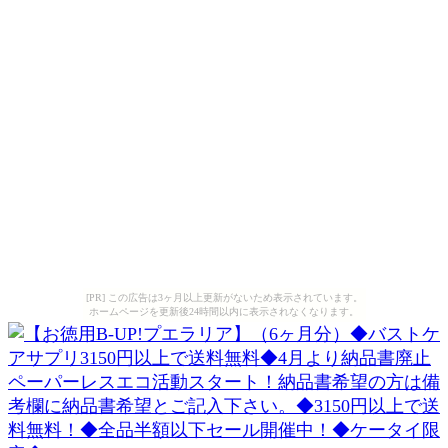
[PR] この広告は3ヶ月以上更新がないため表示されています。
ホームページを更新後24時間以内に表示されなくなります。