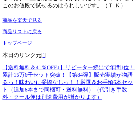
このお値段で試せるのはうれしいです。（Ｔ.Ｋ）
商品を楽天で見る
商品リストに戻る
トップページ
本日のリンク元|
1
|
【送料無料＆41％OFF♪】リピーター続出で年間1位！
累計15万6千セット突破！【第84弾】販売実績が物語
るっ！味わいに妥協なしっ！！厳選＆お手頃6本セッ
ト（追加6本まで同梱可・送料無料）（代引き手数
料・クール便は別途費用が掛かります）