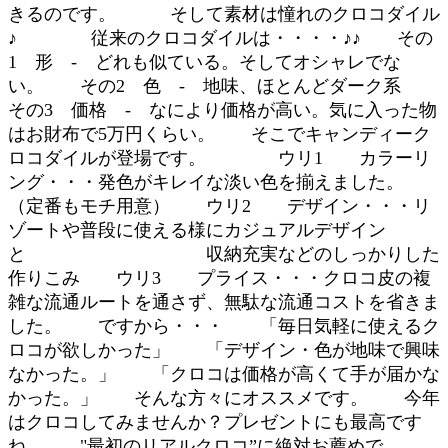
きるのです。 そして素材は憧れのクロコダイル
♪ 従来のクロコダイルは・・・・♪♪ その
1 形 - どれも似ている。そしてオシャレでな
い。 その2 色 - 地味、ほとんどダーク系
その3 価格 - なにより価格が高い。気に入った物
はお財布で5万円くらい。 そこでキャンディーク
ロコダイルが登場です。 ウリ1 カラーリ
ング・・・発色がキレイな淡い色を揃えました。
（定番もモチ用意） ウリ2 デザイン・・・リ
ゾートや普段に使える様にカジュアルデザイン
と 収納充実などのしっかりした
作りこみ ウリ3 プライス・・・クロコ皮の複
雑な流通ルートを通さず、無駄な流通コストを省きま
した。 ですから・・・ 「毎日気軽に使えるク
ロコが欲しかった」 「デザイン・色が地味で興味
なかった。」 「クロコは価格が高くて手が届かな
かった。」 そんな方々にオススメです。 今年
はクロコしてみませんか？プレゼントにも最高です
ね。 "最初のリアルクロコ”に絶対お薦めで