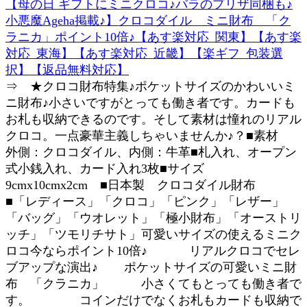
【母の日 ギフトにミニクロコ♪バラのプリザ同梱も♪
小悪魔Ageha掲載♪】クロコダイル ミニ財布 「ク
ラニカ」ポイント10倍♪【あす楽対応_関東】【あす楽
対応_東海】【あす楽対応_近畿】【楽ギフ_包装選
択】【返品無料対応】
⇒ ★クロコ財布特集♪ポケットサイズのかわいいミ
ニ財布♪小さいですがとっても働き者です。カードも
お札も収納できるのです。そして素材は憧れのリアル
クロコ。一点豪華主義しちゃいませんか♪？■素材
外側：クロコダイル、内側：牛革■札入れ、オープン
式小銭入れ、カード入れ3枚■サイズ
9cmx10cmx2cm ■日本製 クロコダイル財布
■「レディース」「クロコ」「ピンク」「レザー」
「バッグ」「ウオレット」「極小財布」「オーストリ
ッチ」「ツモリチサト」可愛いサイズの使えるミニク
ロコ今ならポイント10倍♪ リアルクロコでセレ
ブアップな演出♪ ポケットサイズの可愛いミニ財
布 「クラニカ」 小さくてもとっても働き者で
す。 コインだけでなくお札もカードも収納で