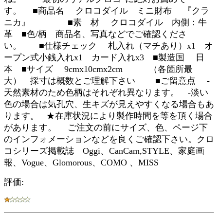
す。 ■商品名 クロコダイル ミニ財布 『クラ
ニカ』 ■素 材 クロコダイル 内側：牛
革 ■色/柄 商品名、写真などでご確認くださ
い。 ■仕様チェック 札入れ（マチあり）x1 オ
ープン式小銭入れx1 カード入れx3 ■製造国 日
本 ■サイズ 9cmx10cmx2cm （各箇所最
大） 採寸は概数とご理解下さい ■ご留意点 -
天然素材のため色柄はそれぞれ異なります。 -淡い
色の場合は気孔穴、生キズが見えやすくなる場合もあ
ります。 ★在庫状況により製作時間を等を頂く場合
があります。 ご注文の前にサイズ、色、ページ下
のインフォメーションなどを良くご確認下さい。クロ
コシリーズ掲載誌 Oggi、CanCam,STYLE、家庭画
報、Vogue、Glomorous、COMO 、MISS
評価: