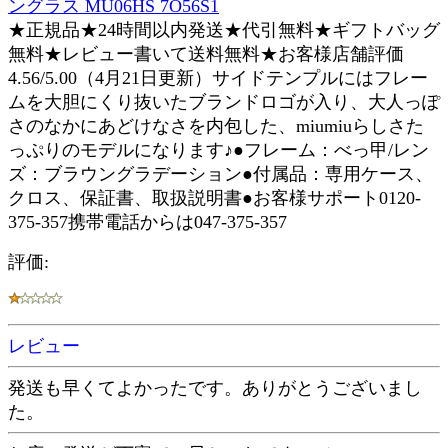
ングラス MU06HS 7O56S1
★正規品★24時間以内発送★代引無料★ギフトバッグ
無料★レビュー書いて送料無料★お客様店舗評価
4.56/5.00（4月21日更新）サイドテンプルにはフレー
ムを大胆にくり抜いたブランドロゴが入り、大人っぽ
さのなかにあどけなさを内包した、miumiuらしさた
っぷりのモデルになります♪●フレーム：べっ甲/レン
ズ：ブラウングラデーション●付属品：専用ケース、
クロス、保証書、取扱説明書●お客様サポート0120-
375-357携帯電話からは047-375-357
評価:
レビュー
発送も早くてよかったです。ありがとうございまし
た。