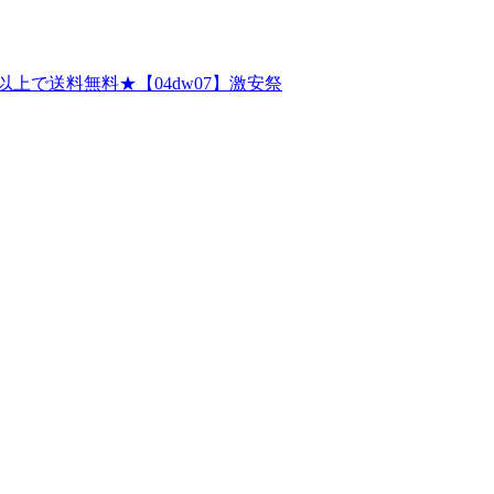
0円以上で送料無料★【04dw07】激安祭