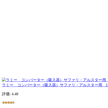
ラミー コンバーター（吸入器）サファリ・アルスター用 LZ
評価: 4.48