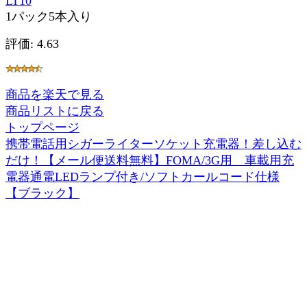
LT10
1パック5本入り
評価: 4.63
商品を楽天で見る
商品リストに戻る
トップページ
携帯電話用シガーライターソケット充電器！差し込む
だけ！【メール便送料無料】FOMA/3G用 車載用充
電器通電LEDランプ付き/ソフトカールコード仕様
【ブラック】