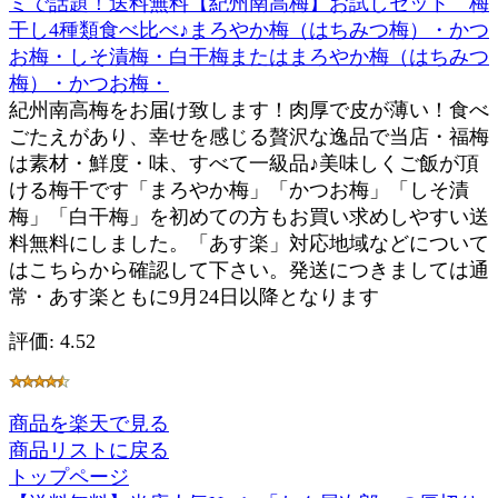
ミで話題！送料無料【紀州南高梅】お試しセット 梅
干し4種類食べ比べ♪まろやか梅（はちみつ梅）・かつ
お梅・しそ漬梅・白干梅またはまろやか梅（はちみつ
梅）・かつお梅・
紀州南高梅をお届け致します！肉厚で皮が薄い！食べ
ごたえがあり、幸せを感じる贅沢な逸品で当店・福梅
は素材・鮮度・味、すべて一級品♪美味しくご飯が頂
ける梅干です「まろやか梅」「かつお梅」「しそ漬
梅」「白干梅」を初めての方もお買い求めしやすい送
料無料にしました。「あす楽」対応地域などについて
はこちらから確認して下さい。発送につきましては通
常・あす楽ともに9月24日以降となります
評価: 4.52
商品を楽天で見る
商品リストに戻る
トップページ