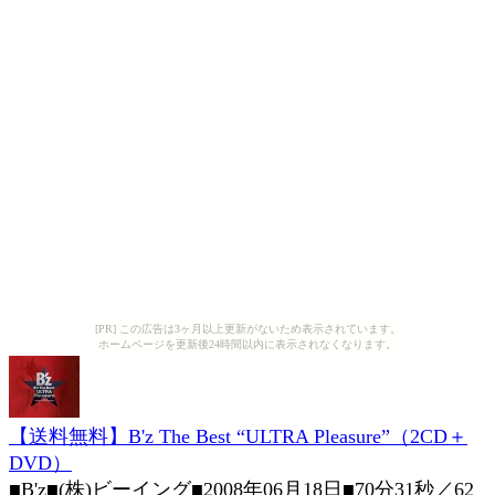
[PR] この広告は3ヶ月以上更新がないため表示されています。
ホームページを更新後24時間以内に表示されなくなります。
【送料無料】B'z The Best “ULTRA Pleasure”（2CD＋
DVD）
■B'z■(株)ビーイング■2008年06月18日■70分31秒／62